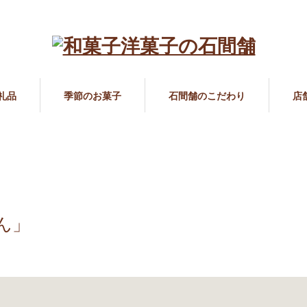
礼品
季節のお菓子
石間舗のこだわり
店
ん」