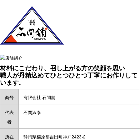
材料にこだわり、召し上がる方の笑顔を思い
職人が丹精込めてひとつひとつ丁寧にお作りして
います。
商号
有限会社 石間舗
代表
石間淑泰
者
所在
静岡県榛原郡吉田町神戸2423-2