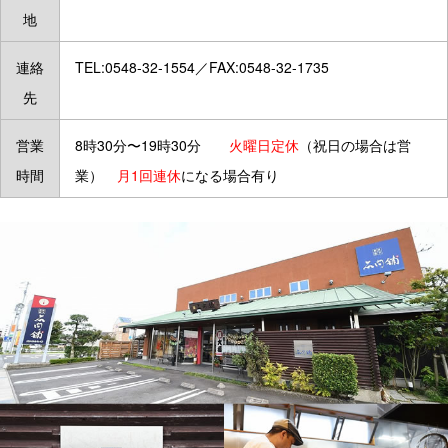
地
連絡
TEL:0548-32-1554／FAX:0548-32-1735
先
営業
8時30分〜19時30分
火曜日定休
（祝日の場合は営
時間
業）
月1回連休
になる場合有り