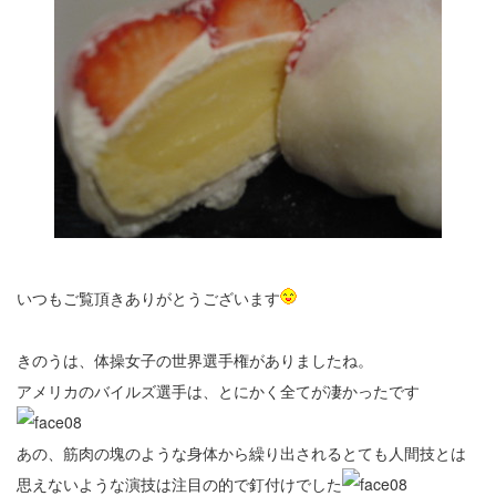
進物
返礼品
お祝い・内祝
仏事
季節のお菓子
春のお菓子
いつもご覧頂きありがとうございます
夏のお菓子
きのうは、体操女子の世界選手権がありましたね。
秋のお菓子
アメリカのバイルズ選手は、とにかく全てが凄かったです
冬のお菓子
あの、筋肉の塊のような身体から繰り出されるとても人間技とは
石間舗のこだわり
思えないような演技は注目の的で釘付けでした