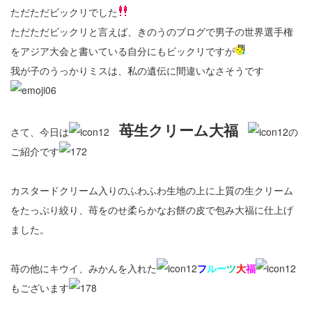
店舗紹介
ただただビックリでした
ただただビックリと言えば、きのうのブログで男子の世界選手権
ふるさと納税
をアジア大会と書いている自分にもビックリですが
我が子のうっかりミスは、私の遺伝に間違いなさそうです
お問い合わせ
苺生クリーム大福
さて、今日は
の
ご紹介です
カスタードクリーム入りのふわふわ生地の上に上質の生クリーム
をたっぷり絞り、苺をのせ柔らかなお餅の皮で包み大福に仕上げ
ました。
苺の他にキウイ、みかんを入れた
フ
ルー
ツ
大
福
もございます