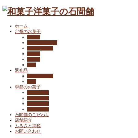
ホーム
定番のお菓子
ケーキ
イラストケーキ
ホールケーキ
生菓子
焼菓子
進物
返礼品
お祝い・内祝
仏事
季節のお菓子
春のお菓子
夏のお菓子
秋のお菓子
冬のお菓子
石間舗のこだわり
店舗紹介
ふるさと納税
お問い合わせ