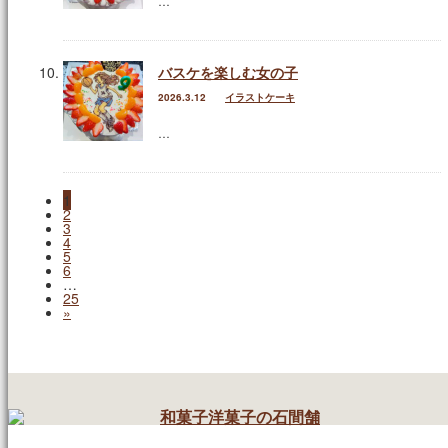
…
バスケを楽しむ女の子
2026.3.12
イラストケーキ
…
1
2
3
4
5
6
…
25
»