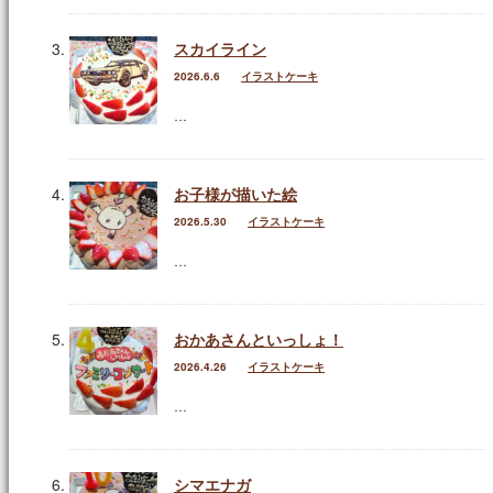
進物
スカイライン
返礼品
2026.6.6
イラストケーキ
お祝い・内祝
…
仏事
お子様が描いた絵
季節のお菓子
2026.5.30
イラストケーキ
春のお菓子
…
夏のお菓子
おかあさんといっしょ！
秋のお菓子
2026.4.26
イラストケーキ
冬のお菓子
…
石間舗のこだわり
シマエナガ