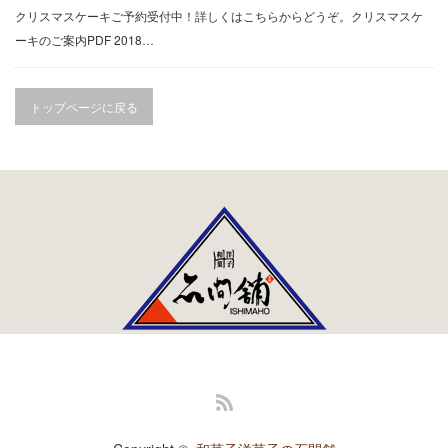
進物
クリスマスケーキご予約受付中！詳しくはこちらからどうぞ。クリスマスケ
ーキのご案内PDF 2018…
返礼品
お祝い・内祝
トップページに戻る
仏事
季節のお菓子
春のお菓子
夏のお菓子
秋のお菓子
冬のお菓子
RSS
石間舗のこだわり