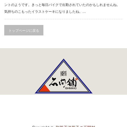
進物
ントのようです。きっと毎日バイクで出勤されていたのかもしれませんね。
気持ちのこもったイラストケーキになりましたね。…
返礼品
お祝い・内祝
トップページに戻る
仏事
季節のお菓子
春のお菓子
夏のお菓子
秋のお菓子
冬のお菓子
RSS
石間舗のこだわり