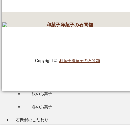
進物
返礼品
お祝い・内祝
仏事
RSS
季節のお菓子
Copyright ©
和菓子洋菓子の石間舗
春のお菓子
夏のお菓子
秋のお菓子
冬のお菓子
石間舗のこだわり