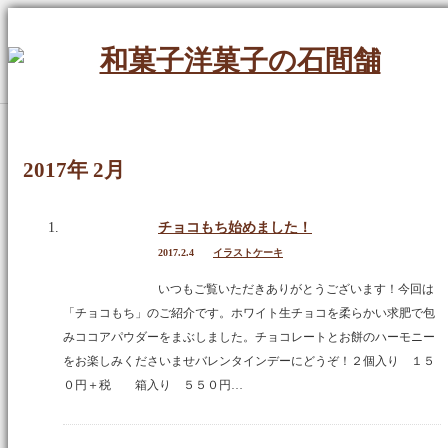
Menu
ホーム
2017年 2月
定番のお菓子
チョコもち始めました！
ケーキ
2017.2.4
イラストケーキ
イラストケーキ
いつもご覧いただきありがとうございます！今回は
「チョコもち」のご紹介です。ホワイト生チョコを柔らかい求肥で包
ホールケーキ
みココアパウダーをまぶしました。チョコレートとお餅のハーモニー
をお楽しみくださいませバレンタインデーにどうぞ！２個入り １５
生菓子
０円＋税 箱入り ５５０円…
焼菓子