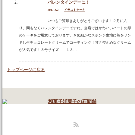
進物
バレンタインデーに！
2017.2.2
イラストケーキ
返礼品
いつもご覧頂きありがとうございます！２月に入
り、間もなくバレンタインデーですね。当店ではかわいいハートの形
お祝い・内祝
のケーキをご用意しております。きめ細かなスポンジ生地に苺をサン
ドし生チョコレートクリームでコーティング！甘さ控えめなクリーム
仏事
が人気です！３号サイズ １３…
季節のお菓子
トップページに戻る
春のお菓子
夏のお菓子
秋のお菓子
冬のお菓子
RSS
石間舗のこだわり