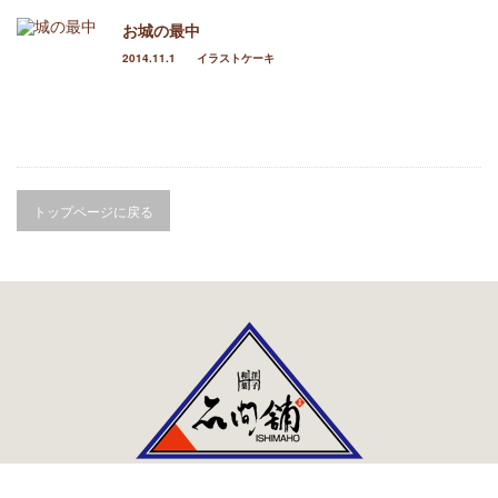
進物
お城の最中
2014.11.1
イラストケーキ
返礼品
お祝い・内祝
仏事
トップページに戻る
季節のお菓子
春のお菓子
夏のお菓子
秋のお菓子
冬のお菓子
石間舗のこだわり