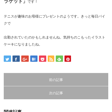
ラケット」
です！
進物
返礼品
テニスが趣味のお母様にプレゼントのようです。きっと毎日バイ
クで
お祝い・内祝
仏事
出勤されていたのかもしれませんね。気持ちのこもったイラスト
ケーキになりましたね。
季節のお菓子
春のお菓子
夏のお菓子
前の記事
秋のお菓子
次の記事
冬のお菓子
石間舗のこだわり
関連記事