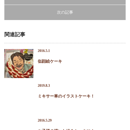
進物
次の記事
返礼品
お祝い・内祝
関連記事
仏事
2016.5.1
季節のお菓子
似顔絵ケーキ
春のお菓子
夏のお菓子
2019.8.3
秋のお菓子
ミキサー車のイラストケーキ！
冬のお菓子
2016.5.29
石間舗のこだわり